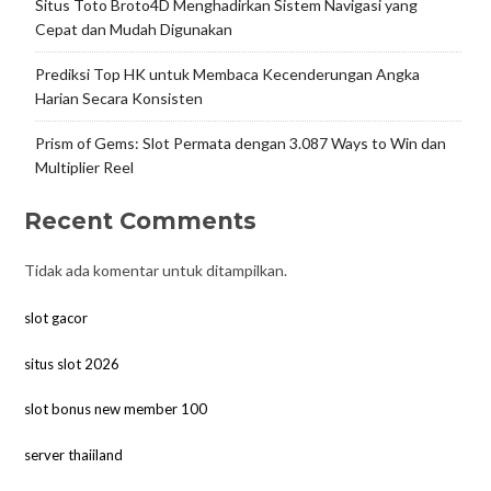
Situs Toto Broto4D Menghadirkan Sistem Navigasi yang
Cepat dan Mudah Digunakan
Prediksi Top HK untuk Membaca Kecenderungan Angka
Harian Secara Konsisten
Prism of Gems: Slot Permata dengan 3.087 Ways to Win dan
Multiplier Reel
Recent Comments
Tidak ada komentar untuk ditampilkan.
slot gacor
situs slot 2026
slot bonus new member 100
server thaiiland