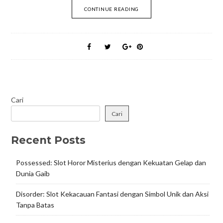
CONTINUE READING
Cari
Cari
Recent Posts
Possessed: Slot Horor Misterius dengan Kekuatan Gelap dan
Dunia Gaib
Disorder: Slot Kekacauan Fantasi dengan Simbol Unik dan Aksi
Tanpa Batas