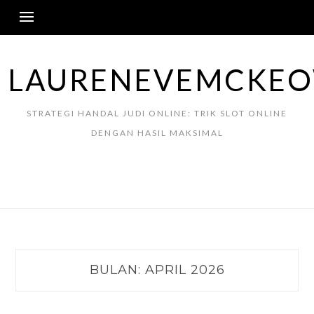
Skip
to
content
LAURENEVEMCKE
STRATEGI HANDAL JUDI ONLINE: TRIK SLOT ONLINE
DENGAN HASIL MAKSIMAL
BULAN:
APRIL 2026