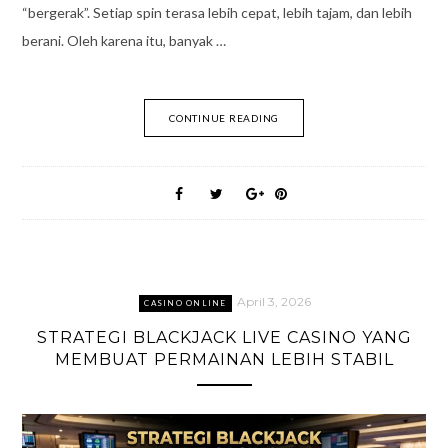
“bergerak”. Setiap spin terasa lebih cepat, lebih tajam, dan lebih
berani. Oleh karena itu, banyak …
CONTINUE READING
April 3, 2026
CASINO ONLINE
STRATEGI BLACKJACK LIVE CASINO YANG
MEMBUAT PERMAINAN LEBIH STABIL