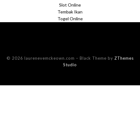
Slot Online
Tembak Ikan
Togel Online
© 2026 laurenevemckeown.com
–
Black Theme by
ZThemes
Studio