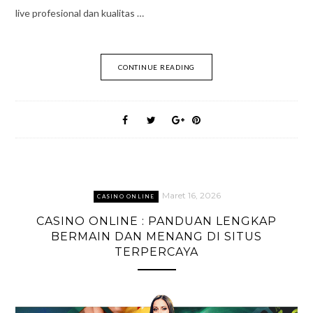
live profesional dan kualitas …
CONTINUE READING
Maret 16, 2026
CASINO ONLINE
CASINO ONLINE : PANDUAN LENGKAP
BERMAIN DAN MENANG DI SITUS
TERPERCAYA