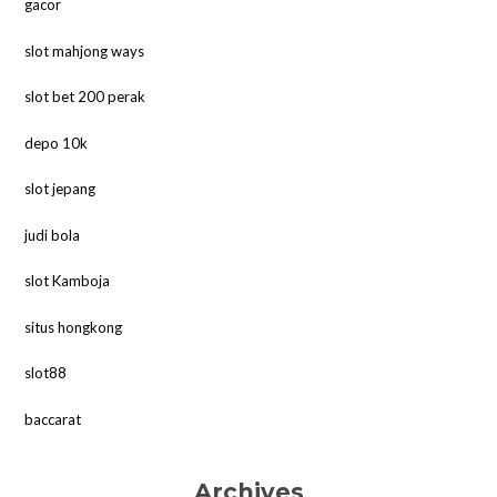
gacor
slot mahjong ways
slot bet 200 perak
depo 10k
slot jepang
judi bola
slot Kamboja
situs hongkong
slot88
baccarat
Archives