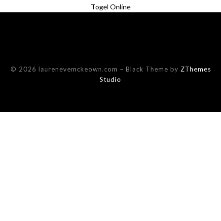
Togel Online
© 2026 laurenevemckeown.com
–
Black Theme by
ZThemes
Studio