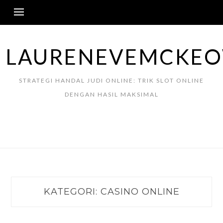
Skip
to
content
LAURENEVEMCKE
STRATEGI HANDAL JUDI ONLINE: TRIK SLOT ONLINE
DENGAN HASIL MAKSIMAL
KATEGORI:
CASINO ONLINE