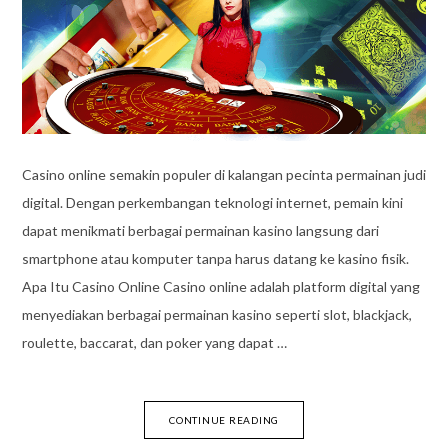
Casino online semakin populer di kalangan pecinta permainan judi
digital. Dengan perkembangan teknologi internet, pemain kini
dapat menikmati berbagai permainan kasino langsung dari
smartphone atau komputer tanpa harus datang ke kasino fisik.
Apa Itu Casino Online Casino online adalah platform digital yang
menyediakan berbagai permainan kasino seperti slot, blackjack,
roulette, baccarat, dan poker yang dapat …
CONTINUE READING