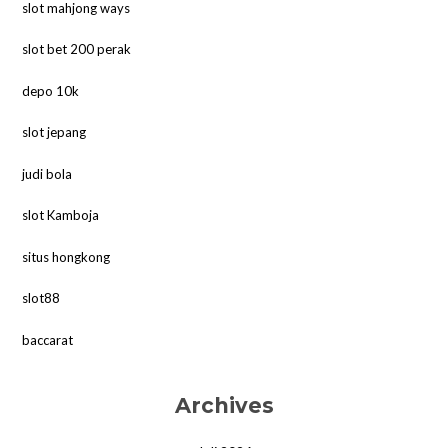
slot mahjong ways
slot bet 200 perak
depo 10k
slot jepang
judi bola
slot Kamboja
situs hongkong
slot88
baccarat
Archives