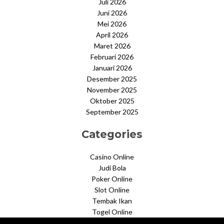
Juli 2026
Juni 2026
Mei 2026
April 2026
Maret 2026
Februari 2026
Januari 2026
Desember 2025
November 2025
Oktober 2025
September 2025
Categories
Casino Online
Judi Bola
Poker Online
Slot Online
Tembak Ikan
Togel Online