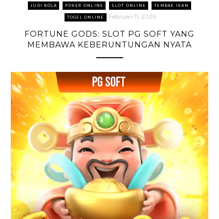
JUDI BOLA
POKER ONLINE
SLOT ONLINE
TEMBAK IKAN
Februari 11, 2026
TOGEL ONLINE
FORTUNE GODS: SLOT PG SOFT YANG
MEMBAWA KEBERUNTUNGAN NYATA