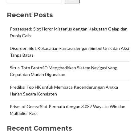
Recent Posts
Possessed: Slot Horor Misterius dengan Kekuatan Gelap dan
Dunia Gaib
Disorder: Slot Kekacauan Fantasi dengan Simbol Unik dan Aksi
Tanpa Batas
Situs Toto Broto4D Menghadirkan Sistem Navigasi yang
Cepat dan Mudah Digunakan
Prediksi Top HK untuk Membaca Kecenderungan Angka
Harian Secara Konsisten
Prism of Gems: Slot Permata dengan 3.087 Ways to Win dan
Multiplier Reel
Recent Comments