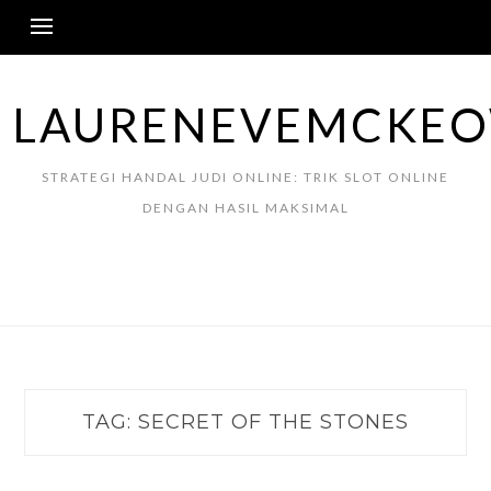
Skip
to
content
LAURENEVEMCKE
STRATEGI HANDAL JUDI ONLINE: TRIK SLOT ONLINE
DENGAN HASIL MAKSIMAL
TAG:
SECRET OF THE STONES