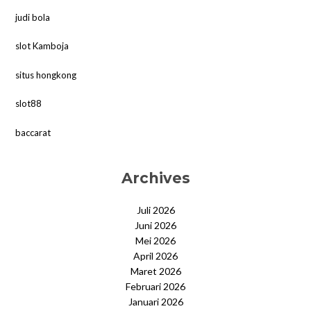
judi bola
slot Kamboja
situs hongkong
slot88
baccarat
Archives
Juli 2026
Juni 2026
Mei 2026
April 2026
Maret 2026
Februari 2026
Januari 2026