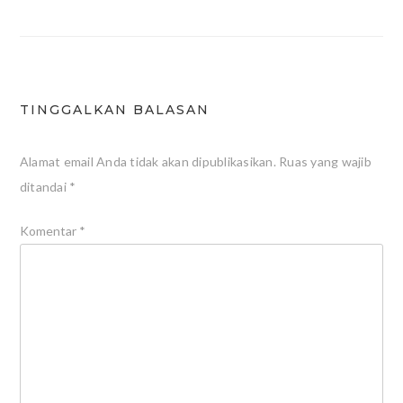
TINGGALKAN BALASAN
Alamat email Anda tidak akan dipublikasikan.
Ruas yang wajib
ditandai
*
Komentar
*