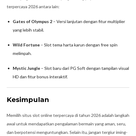
terpercaya 2026 antara lain:
Gates of Olympus 2
– Versi lanjutan dengan fitur multiplier
yang lebih stabil.
Wild Fortune
– Slot tema harta karun dengan free spin
melimpah.
Mystic Jungle
– Slot baru dari PG Soft dengan tampilan visual
HD dan fitur bonus interaktif.
Kesimpulan
Memilih situs slot online terpercaya di tahun 2026 adalah langkah
awal untuk mendapatkan pengalaman bermain yang aman, seru,
dan berpotensi menguntungkan. Selain itu, jangan tergiur iming-