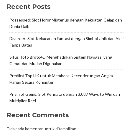
Recent Posts
Possessed: Slot Horor Misterius dengan Kekuatan Gelap dan
Dunia Gaib
Disorder: Slot Kekacauan Fantasi dengan Simbol Unik dan Aksi
Tanpa Batas
Situs Toto Broto4D Menghadirkan Sistem Navigasi yang
Cepat dan Mudah Digunakan
Prediksi Top HK untuk Membaca Kecenderungan Angka
Harian Secara Konsisten
Prism of Gems: Slot Permata dengan 3.087 Ways to Win dan
Multiplier Reel
Recent Comments
Tidak ada komentar untuk ditampilkan.