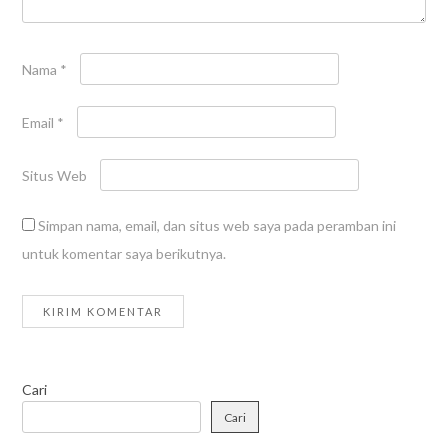
Nama
*
Email
*
Situs Web
Simpan nama, email, dan situs web saya pada peramban ini
untuk komentar saya berikutnya.
Cari
Cari